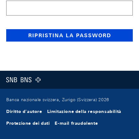
RIPRISTINA LA PASSWORD
web.a11y.pageStructure.footer
web.a11y.pageStructure.logo
Banca nazionale svizzera, Zurigo (Svizzera) 2026
Diritto d'autore
Limitazione della responsabilità
Protezione dei dati
E-mail fraudolente