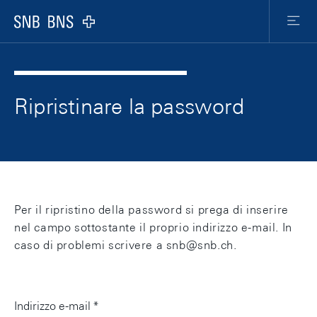
web.a11y.skipLinks.title
web.a11y.pageStructure.header
web.a11y
web.a11y.pageStructure.logo
web.h
Ripristinare la password
Per il ripristino della password si prega di inserire
nel campo sottostante il proprio indirizzo e-mail. In
caso di problemi scrivere a snb@snb.ch.
Indirizzo e-mail *